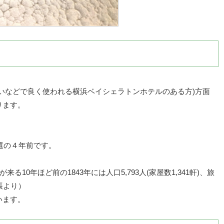
いなどで良く使われる横浜ベイシェラトンホテルのある方)方面
ります。
還の４年前です。
10年ほど前の1843年には人口5,793人(家屋数1,341軒)、旅
帳より）
います。