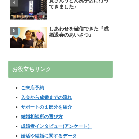
資さんうどん尻手店に行っ
てきました♪
しあわせを確信できた『成
婚退会のあいさつ』
お役立ちリンク
ご来店予約
入会から成婚までの流れ
サポートの１部分を紹介
結婚相談所の選び方
成婚者インタビュー(アンケート）
婚活や結婚に関するデータ