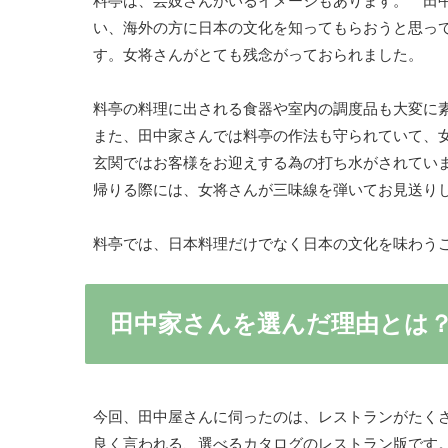
料亭は、芸妓さんがいるイメージもあります。 田
い、海外の方に日本の文化を知ってもらおうと思っ
す。女将さんがとても残念がっておられました。
料亭の料理に出される食器や室内の調度品も大変に
また、田中家さんでは料亭の作法も守られていて、
玄関ではお客様をお迎えする為の打ち水がされてい
帰りる際には、女将さんが三味線を弾いてお見送り
料亭では、日本料理だけでなく日本の文化を味わう
田中家さんを選んだ理由とは
今回、田中屋さんに伺ったのは、レストランがたく
良く言われる、選べるカタログのレストラン版です