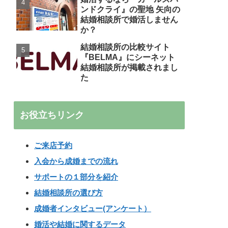
ンドクライ』の聖地 矢向の
結婚相談所で婚活しません
か？
結婚相談所の比較サイト
『BELMA』にシーネット
結婚相談所が掲載されまし
た
お役立ちリンク
ご来店予約
入会から成婚までの流れ
サポートの１部分を紹介
結婚相談所の選び方
成婚者インタビュー(アンケート）
婚活や結婚に関するデータ