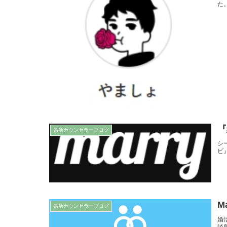
た
『
婚活カウンセラーブログ
シ
ビ
M
婚活カウンセラーブログ
婚
談