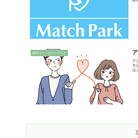
ア
婚活カウンセラーブログ
ア
方
活