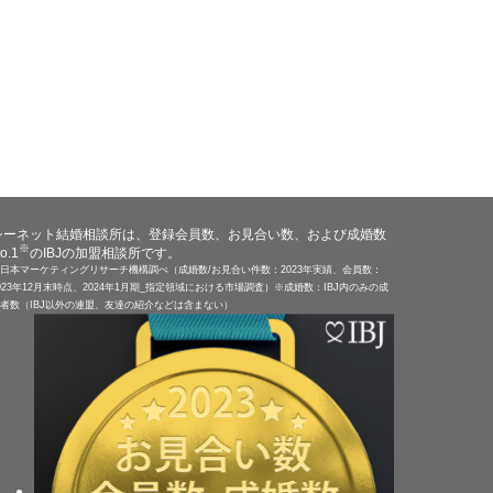
シーネット結婚相談所は、登録会員数、お見合い数、および成婚数
※
o.1
のIBJの加盟相談所です。
日本マーケティングリサーチ機構調べ（成婚数/お見合い件数：2023年実績、会員数：
023年12月末時点、2024年1月期_指定領域における市場調査）※成婚数：IBJ内のみの成
者数（IBJ以外の連盟、友達の紹介などは含まない）