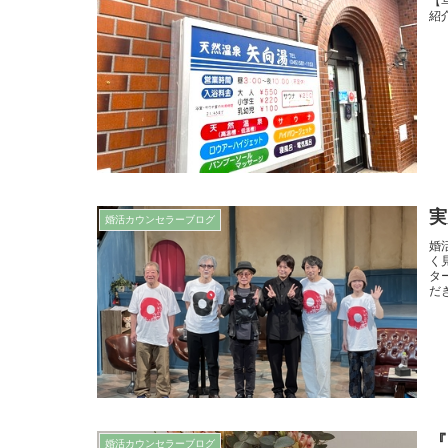
【
紹
実
婚活カウンセラーブログ
婚
く
タ
だ
『
婚活カウンセラーブログ