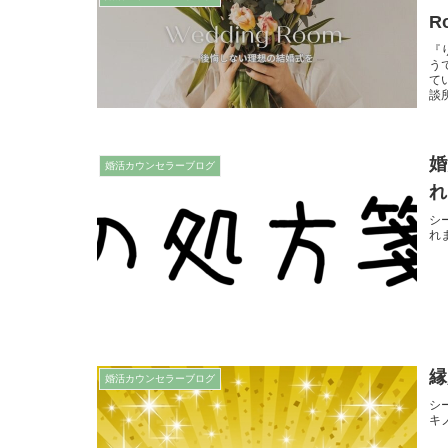
R
『
う
て
談所
婚
婚活カウンセラーブログ
れ
シ
れ
縁
婚活カウンセラーブログ
シ
キ