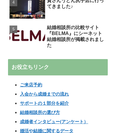
資さんうどん尻手店に行っ
てきました♪
結婚相談所の比較サイト
『BELMA』にシーネット
結婚相談所が掲載されまし
た
お役立ちリンク
ご来店予約
入会から成婚までの流れ
サポートの１部分を紹介
結婚相談所の選び方
成婚者インタビュー(アンケート）
婚活や結婚に関するデータ