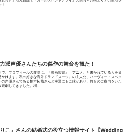
写真付き】地元目線で『ガールズバンドクライ』の矢向～川崎エリアの聖地を
介！
力派声優さんたちの傑作の舞台を観た！
活で、プロフィールの趣味に、『映画鑑賞』『アニメ』と書かれている人を良
見かけます。私の好きな海外ドラマ『スーツ』の主人公、ハーヴィー・スペク
ーの声優さんである桐本拓哉さんと幸運にもご縁があり、舞台のご案内をいた
き観劇してきました。桐...
りこ』さんの結婚式の役立つ情報サイト【Wedding