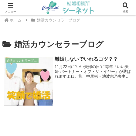
川崎・武蔵小杉エリアの結婚相談所 ｜ シーネット結婚相談所
メニュー
検索
ホーム
婚活カウンセラーブログ
婚活カウンセラーブログ
離婚しないでいれるコツ？？
婚活カウンセラーブログ
11月22日に”いい夫婦の日”に毎年「いい夫
婦 パートナー・オブ・ザ・イヤー」が選ば
れますよね。昔、中尾彬・池波志乃夫妻が
選ばれた時、「長く仲良くするコツは？」
みたいなこと聞かれて、池波志乃さんが
「選んだ人が良かったのよ」みたいなこと
を話さ...