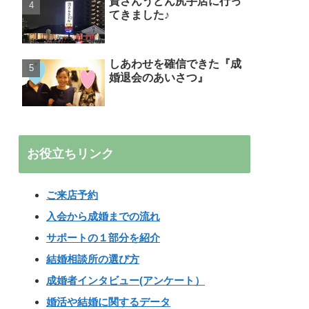
資さんうどん尻手店に行っ
てきました♪
しあわせを確信できた『成
婚退会のあいさつ』
お役立ちリンク
ご来店予約
入会から成婚までの流れ
サポートの１部分を紹介
結婚相談所の選び方
成婚者インタビュー(アンケート）
婚活や結婚に関するデータ