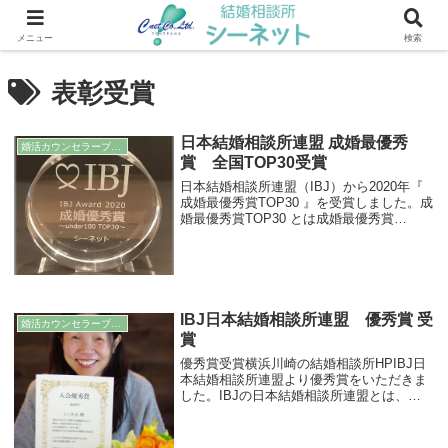
川崎・武蔵小杉エリアの結婚相談所 ｜ シーネット結婚相談所
メニュー
検索
表彰受賞
日本結婚相談所連盟 成婚最優秀
婚活カウンセラーブログ
賞 全国TOP30受賞
日本結婚相談所連盟（IBJ）から2020年『
成婚最優秀賞TOP30 』を受賞しました。成
婚最優秀賞TOP30 とは成婚最優秀賞
TOP30は、大変に名誉な賞ですので、素直
に嬉しいです。日本結婚相談所には、全国
の約2,600の結婚相談所が加盟...
IBJ日本結婚相談所連盟 優秀賞 受
婚活カウンセラーブログ
賞
優秀賞受賞横浜川崎の結婚相談所HPIBJ日
本結婚相談所連盟より優秀賞をいただきま
した。IBJの日本結婚相談所連盟とは、全
国の約2,200の結婚相談所が加盟している、
日本最大の結婚相談所の連盟です。各結婚
相談所に登録している会員さんは約60,...