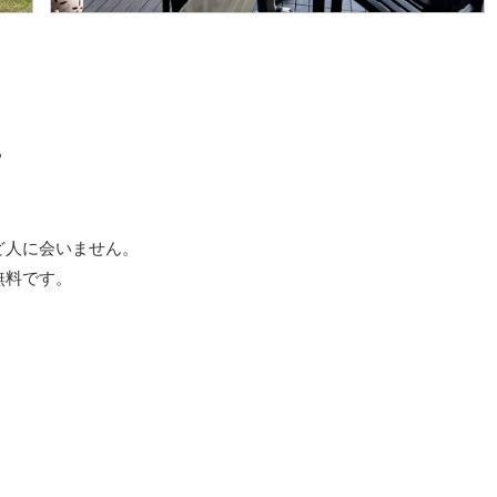
？
ど人に会いません。
無料です。