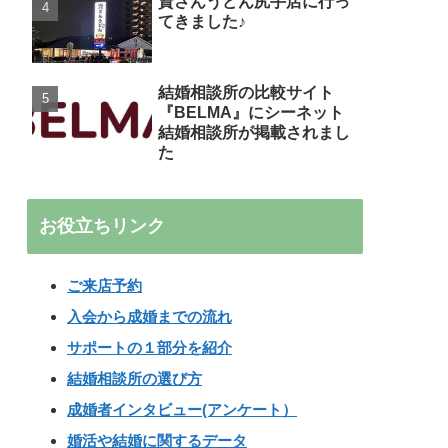
資さんうどん尻手店に行っ
てきました♪
結婚相談所の比較サイト
『BELMA』にシーネット
結婚相談所が掲載されまし
た
お役立ちリンク
ご来店予約
入会から成婚までの流れ
サポートの１部分を紹介
結婚相談所の選び方
成婚者インタビュー(アンケート）
婚活や結婚に関するデータ