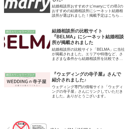
結婚相談所おすすめナビmarryにてのIBJの
おすすめの結婚相談所にシーネット結婚相
談所が選ばれました！掲載予定はこちらの
ページです：「IBJ横浜」。
結婚相談所の比較サイト
婚活カウンセラーブログ
『BELMA』にシーネット結婚相談
所が掲載されました
結婚相談所の比較サイト「BELMA」に当社
が掲載されました。エリアや特徴など、さ
まざまな条件から結婚相談所を比較できる
サイトです。短期成婚を目指すシーネット
結婚相談所の詳細はBELMAの掲載ページか
らご覧いただけます。
『ウェディングの寺子屋』さんで
婚活カウンセラーブログ
紹介されました♪
ウェディング専門の情報サイト「ウェディ
ングの寺子屋」さんにリンクしていただき
ました。ありがとうございます。