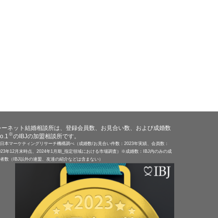
シーネット結婚相談所は、登録会員数、お見合い数、および成婚数
※
o.1
のIBJの加盟相談所です。
日本マーケティングリサーチ機構調べ（成婚数/お見合い件数：2023年実績、会員数：
023年12月末時点、2024年1月期_指定領域における市場調査）※成婚数：IBJ内のみの成
者数（IBJ以外の連盟、友達の紹介などは含まない）