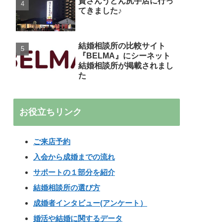
資さんうどん尻手店に行っ
てきました♪
結婚相談所の比較サイト
『BELMA』にシーネット
結婚相談所が掲載されまし
た
お役立ちリンク
ご来店予約
入会から成婚までの流れ
サポートの１部分を紹介
結婚相談所の選び方
成婚者インタビュー(アンケート）
婚活や結婚に関するデータ