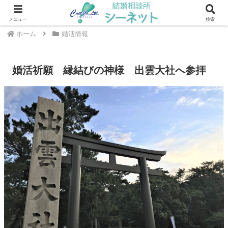
川崎・武蔵小杉エリアの結婚相談所 ｜ シーネット結婚相談所
メニュー
検索
ホーム
婚活情報
婚活祈願 縁結びの神様 出雲大社へ参拝