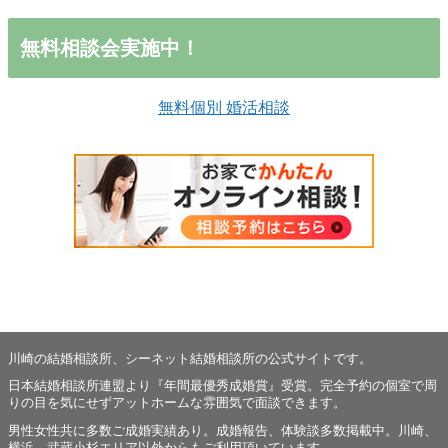
無料相談会実施中！
無料個別 婚活相談
川崎の結婚相談所、シーネット結婚相談所の公式サイトです。
日本結婚相談所連盟より『年間最優秀成婚賞』受賞。完全予約の個室で周
りの目を気にせずアットホームな雰囲気で面談できます。
男性女性共に多数ご成婚実績あり。成婚報告、体験談多数掲載中。川崎、
横浜、武蔵小杉エリア以外からもご利用頂いています。