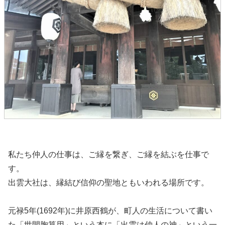
私たち仲人の仕事は、ご縁を繋ぎ、ご縁を結ぶを仕事で
す。
出雲大社は、縁結び信仰の聖地ともいわれる場所です。
元禄5年(1692年)に井原西鶴が、町人の生活について書い
た「世間胸算用」という本に「出雲は仲人の神」という一